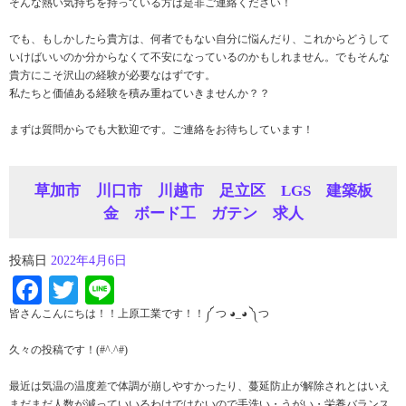
そんな熱い気持ちを持っている方は是非ご連絡ください！
でも、もしかしたら貴方は、何者でもない自分に悩んだり、これからどうして
いけばいいのか分からなくて不安になっているのかもしれません。でもそんな
貴方にこそ沢山の経験が必要なはずです。
私たちと価値ある経験を積み重ねていきませんか？？
まずは質問からでも大歓迎です。ご連絡をお待ちしています！
草加市 川口市 川越市 足立区 LGS 建築板
金 ボード工 ガテン 求人
投稿日
2022年4月6日
Facebook
Twitter
Line
皆さんこんにちは！！上原工業です！！༼ つ ◕_◕ ༽つ
久々の投稿です！(#^.^#)
最近は気温の温度差で体調が崩しやすかったり、蔓延防止が解除されとはいえ
まだまだ人数が減っていいるわけではないので手洗い・うがい・栄養バランス