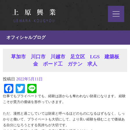
オフィシャルブログ
草加市 川口市 川越市 足立区 LGS 建築板
金 ボード工 ガテン 求人
投稿日
2022年5月11日
Facebook
Twitter
Line
仕事でもプライベートでも、経験は誰からも奪われない財産になります。 経験
こそが貴方の価値を形作っていきます。
ただ、漫然と過ごしていては財産と呼べるほどのものになるはずもなく、しっ
かりと働いて、プライベートも大切にして、より良い経験を積むことで価値あ
る自分になろうとする気持ちが大切です。